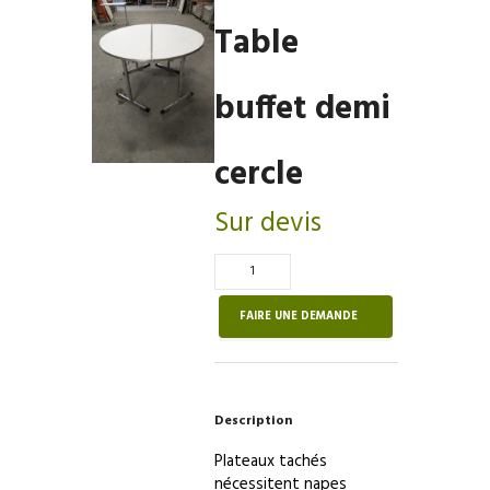
Table
buffet demi
cercle
Sur devis
Quantité
de
Table
FAIRE UNE DEMANDE
buffet
demi
cercle
Description
Plateaux tachés
nécessitent napes