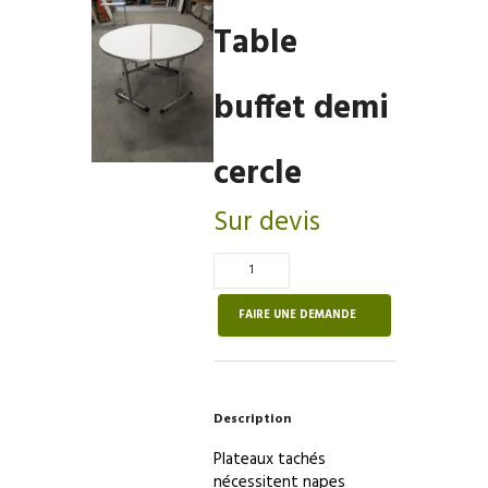
Table
buffet demi
cercle
Sur devis
Quantité
de
Table
FAIRE UNE DEMANDE
buffet
demi
cercle
Description
Plateaux tachés
nécessitent napes