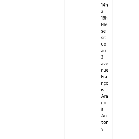
14h
à
18h.
Elle
se
sit
ue
au
3
ave
nue
Fra
nço
is
Ara
go
à
An
ton
y.