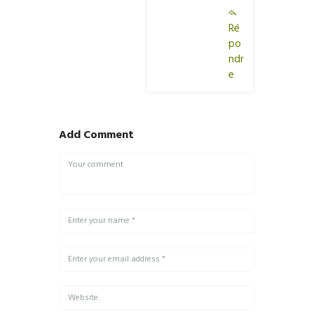
Ré
po
ndr
e
Add Comment