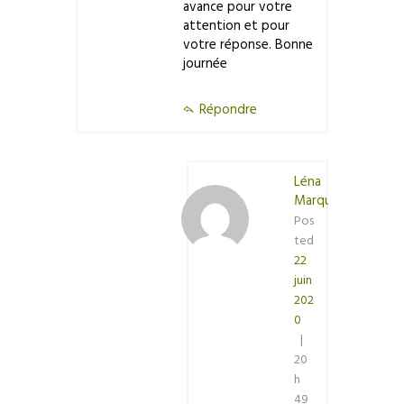
avance pour votre
attention et pour
votre réponse. Bonne
journée
Répondre
Léna
Marquart
Pos
ted
22
juin
202
0
20
h
49