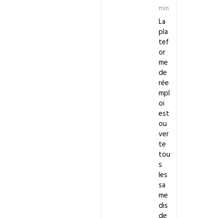
min
La
pla
tef
or
me
de
rée
mpl
oi
est
ou
ver
te
tou
s
les
sa
me
dis
de