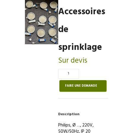
Accessoires
de
sprinklage
Sur devis
Quantité
de
Accessoires
FAIRE UNE DEMANDE
de
sprinklage
Description
Philips, Ø …, 220V,
50W/50Hz, IP 20