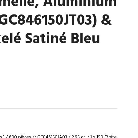
melle, Aluminium
(GC846150JT03) &
elé Satiné Bleu
)
s.) / 600 pièces // GC846150JA03 / 2,95 gr. / 1 x 150 (Boite