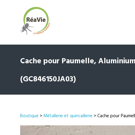
Cache pour Paumelle, Aluminium 
(GC846150JA03)
Boutique
>
Métallerie et quincaillerie
> Cache pour Paumell