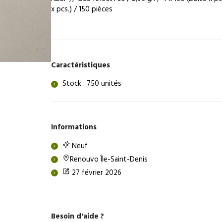
(GC846150JT03)
x pcs.) / 150 pièces
&
Aluminium
Nickelé
Satiné
Bleu
Caractéristiques
(GC846150JA03)
Stock : 750 unités
Informations
Neuf
Renouvo Île-Saint-Denis
27 février 2026
Besoin d'aide ?