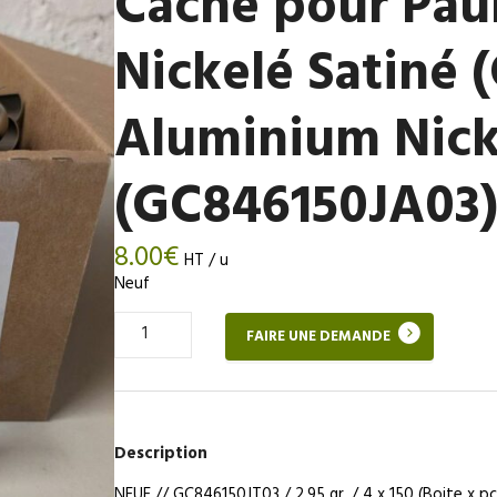
Cache pour Pau
Nickelé Satiné 
Aluminium Nick
(GC846150JA03
8.00
€
HT / u
Neuf
Quantité
FAIRE UNE DEMANDE
de
Cache
pour
Paumelle,
Aluminium
Description
Nickelé
Satiné
NEUF // GC846150JT03 / 2,95 gr. / 4 x 150 (Boite x pc