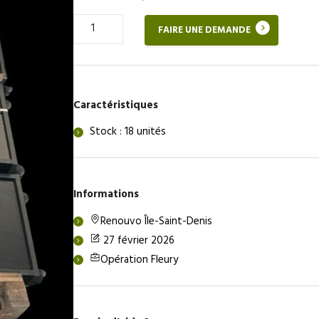
Quantité
FAIRE UNE DEMANDE
de
Caisson
sur
roulettes
Caractéristiques
Stock : 18 unités
Informations
Renouvo Île-Saint-Denis
27 février 2026
Opération Fleury