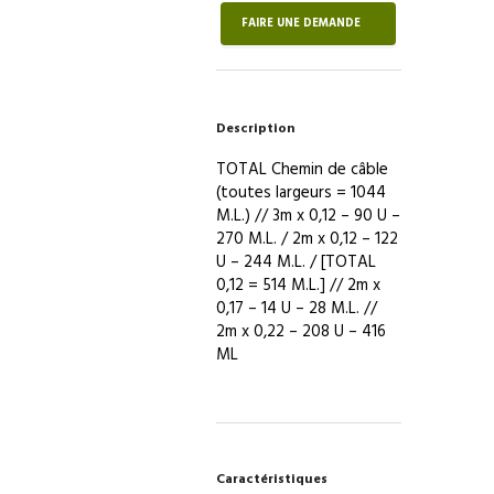
Chemin
FAIRE UNE DEMANDE
de
câble
fil
[0,12
Description
/
0,17
TOTAL Chemin de câble
/
(toutes largeurs = 1044
0,22
M.L.) // 3m x 0,12 – 90 U –
/
270 M.L. / 2m x 0,12 – 122
0,
U – 244 M.L. / [TOTAL
33]
0,12 = 514 M.L.] // 2m x
0,17 – 14 U – 28 M.L. //
2m x 0,22 – 208 U – 416
ML
Caractéristiques