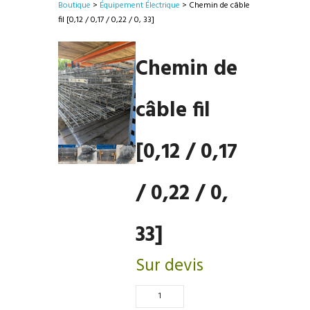
Boutique
>
Équipement Électrique
> Chemin de câble
fil [0,12 / 0,17 / 0,22 / 0, 33]
Chemin de
câble fil
[0,12 / 0,17
/ 0,22 / 0,
33]
Sur devis
Quantité
de