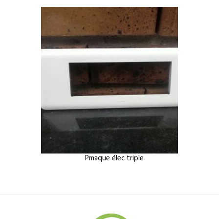
Pmaque élec triple
Dis