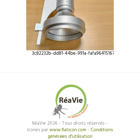
3c82232b-dd81-44be-991a-fafa96415167
Plafonnie
RéaVie 2026 - Tous droits réservés -
Icones par
www.flaticon.com
-
Conditions
générales d'utilisation