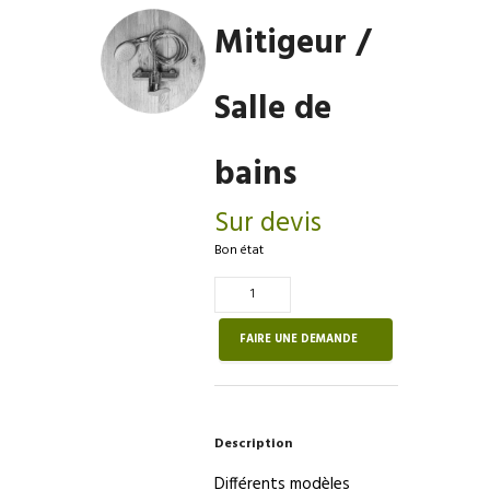
Mitigeur /
Salle de
bains
Sur devis
Bon état
Quantité
de
Mitigeur
FAIRE UNE DEMANDE
/
Salle
de
bains
Description
Différents modèles