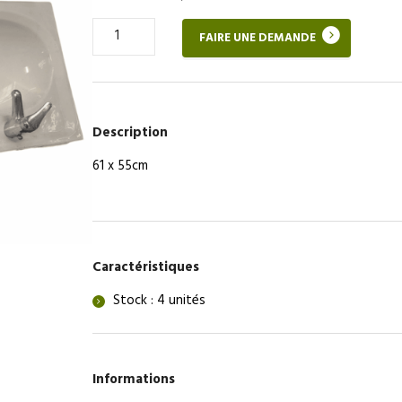
Quantité
FAIRE UNE DEMANDE
de
Vasque
salle
de
bains
Description
61 x 55cm
Caractéristiques
Stock : 4 unités
Informations