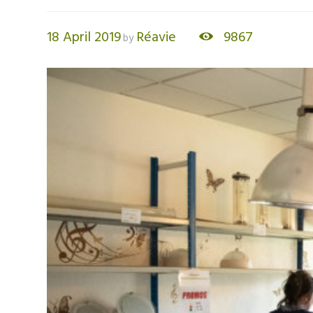
18 April 2019
Réavie
9867
by