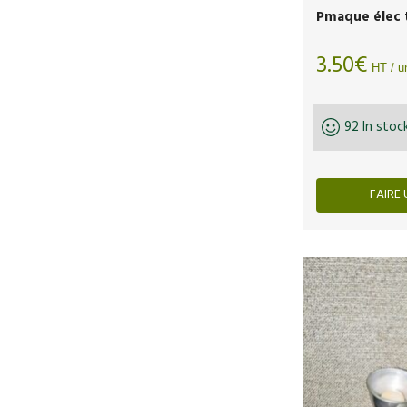
Pmaque élec t
3.50
€
HT / un
92 In stoc
FAIRE