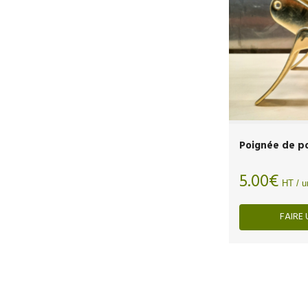
Poignée de p
5.00
€
HT / u
FAIRE