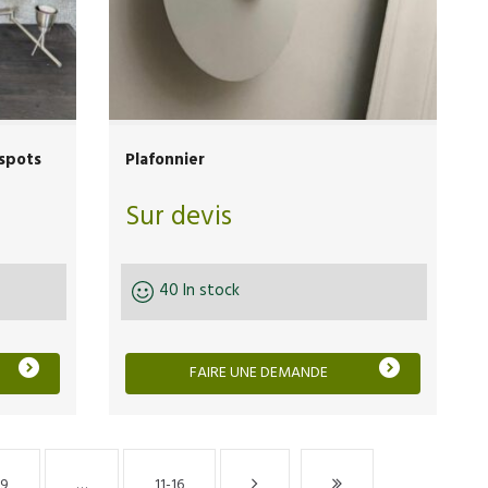
 spots
Plafonnier
Sur devis
40 In stock
FAIRE UNE DEMANDE
9
…
11-16