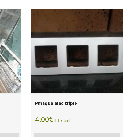
Pmaque élec triple
4.00
€
HT / unit