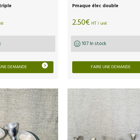
riple
Pmaque élec double
2.50
€
it
HT / unit
k
107 In stock
 UNE DEMANDE
FAIRE UNE DEMANDE