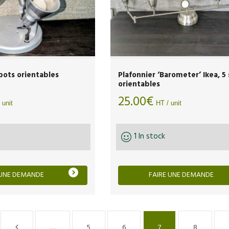
spots orientables
Plafonnier ‘Barometer’ Ikea, 5
orientables
25.00
€
 unit
HT / unit
1 In stock
 UNE DEMANDE
FAIRE UNE DEMANDE
…
5
6
7
8