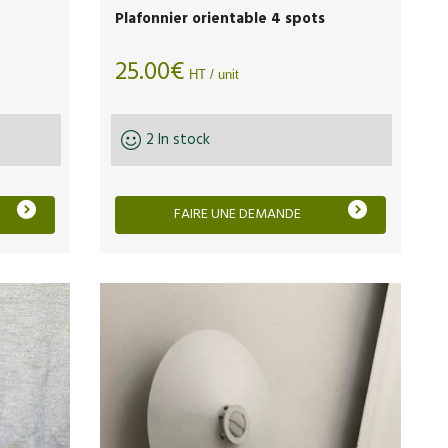
Plafonnier orientable 4 spots
25.00
€
HT / unit
2 In stock
FAIRE UNE DEMANDE