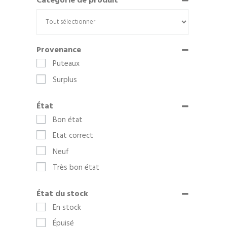
Catégorie de produit
Provenance
Puteaux
Surplus
État
Bon état
Etat correct
Neuf
Très bon état
État du stock
En stock
Épuisé