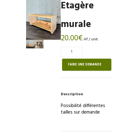
Etagère
murale
20.00
€
HT / unit
Quantité
de
Etagère
FAIRE UNE DEMANDE
murale
Description
Possibilité différentes
tailles sur demande