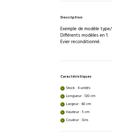
–
BASIQUE
Description
RÉAVIE
Exemple de modèle type/
Différents modèles en 1.
Evier reconditionné.
Caractéristiques
Stock : 4 unités
Longueur : 120 cm
Largeur : 60 cm
Hauteur : 5 cm
Couleur : Gris