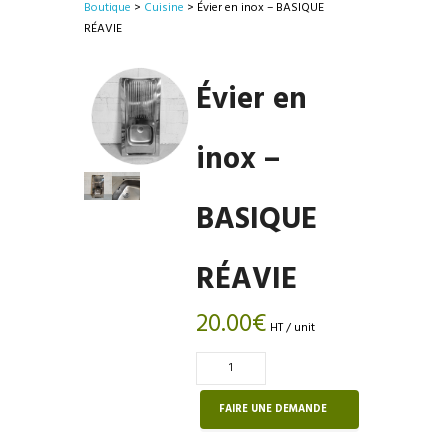
Boutique
>
Cuisine
> Évier en inox – BASIQUE
RÉAVIE
Évier en
inox –
BASIQUE
RÉAVIE
20.00
€
HT / unit
Quantité
de
Évier
FAIRE UNE DEMANDE
en
inox