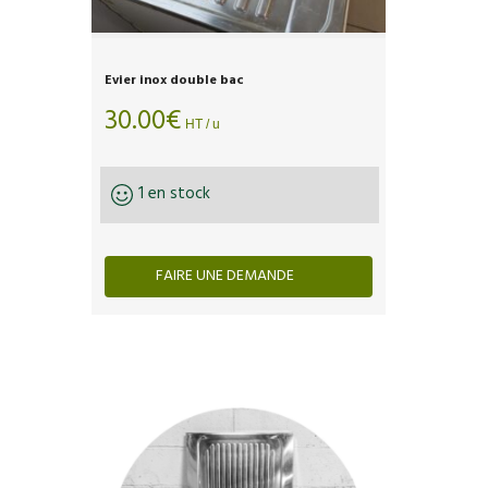
Evier inox double bac
30.00
€
HT / u
1 en stock
FAIRE UNE DEMANDE