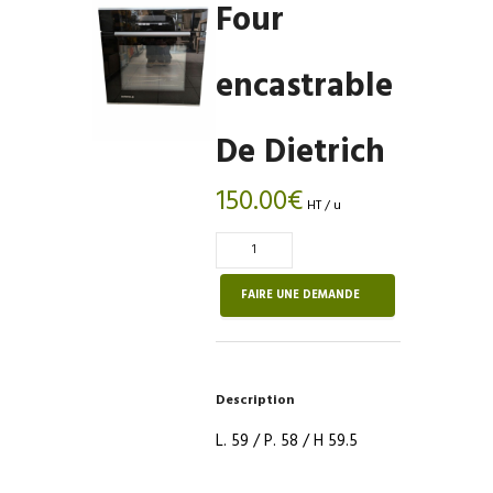
Four
encastrable
De Dietrich
150.00
€
HT / u
Quantité
de
Four
FAIRE UNE DEMANDE
encastrable
De
Dietrich
Description
L. 59 / P. 58 / H 59.5