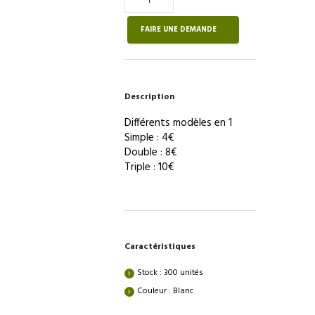
de
Prise
FAIRE UNE DEMANDE
électrique
solo/duo/trio
–
BASIQUE
Description
RÉAVIE
Différents modèles en 1
Simple : 4€
Double : 8€
Triple : 10€
Caractéristiques
Stock : 300 unités
Couleur : Blanc