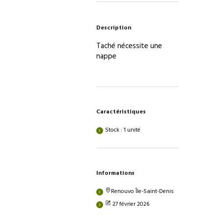
un
côté
Description
arrondi
Taché nécessite une
nappe
Caractéristiques
Stock : 1 unité
Informations
Renouvo Île-Saint-Denis
27 février 2026