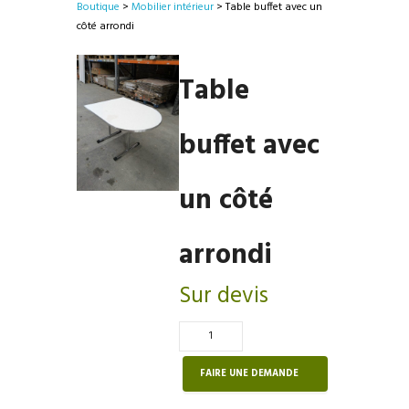
Boutique
>
Mobilier intérieur
> Table buffet avec un
côté arrondi
Table
buffet avec
un côté
arrondi
Sur devis
Quantité
de
Table
FAIRE UNE DEMANDE
buffet
avec