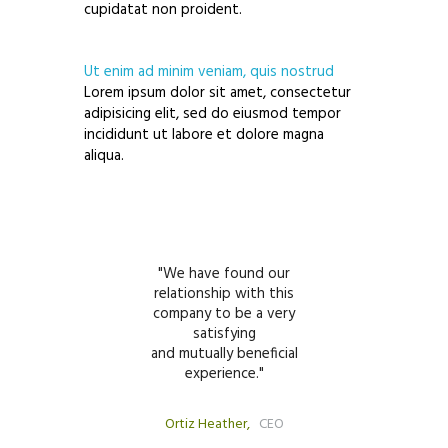
cupidatat non proident.
Ut enim ad minim veniam, quis nostrud
Lorem ipsum dolor sit amet, consectetur
adipisicing elit, sed do eiusmod tempor
incididunt ut labore et dolore magna
aliqua.
 working with
We have found our
We have been
mpany for many
relationship with this
energy from
rs.
company to be a very
them fo
most reliable
satisfying
Thank you
ners.
and mutually beneficial
outstanding 
experience.
serv
housewife
Ortiz Heather
CEO
Sam Anders