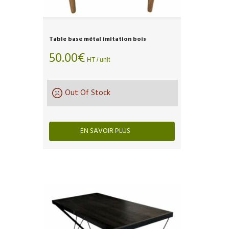
Table base métal imitation bois
50.00
€
HT / unit
Out Of Stock
EN SAVOIR PLUS