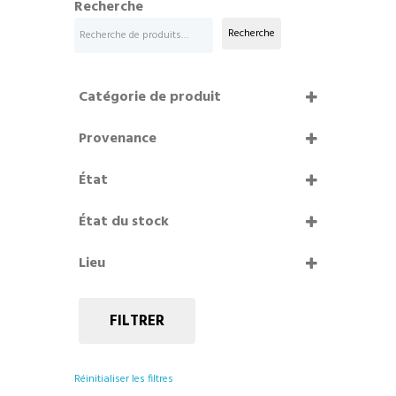
Recherche
Recherche
Catégorie de produit
Provenance
Puteaux
État
Surplus
Bon état
État du stock
Etat correct
En stock
Neuf
Lieu
Épuisé
Très bon état
Renouvo Île-Saint-Denis
Résidence Bagnolet II
FILTRER
Ressourcerie Éphémère /
Charenton-le-Pont
Réinitialiser les filtres