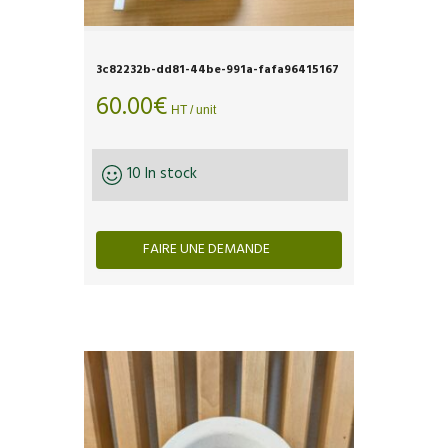
3c82232b-dd81-44be-991a-fafa96415167
60.00
€
HT / unit
10 In stock
FAIRE UNE DEMANDE