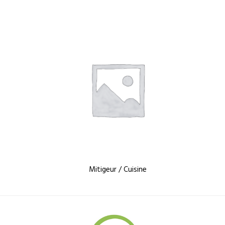
Mitigeur / Cuisine
M