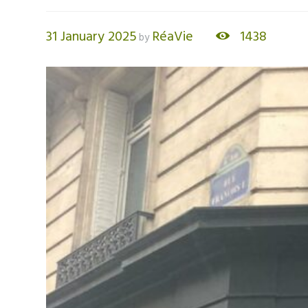
31 January 2025
RéaVie
1438
by