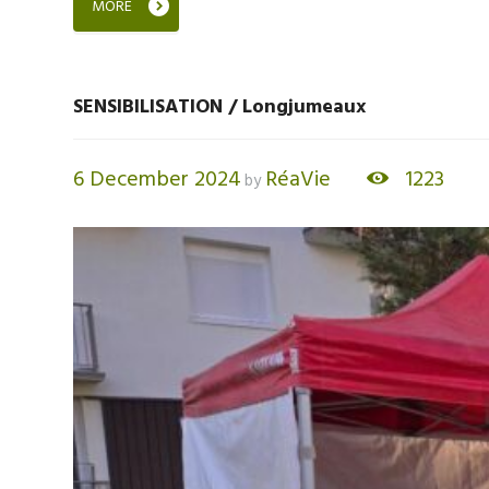
MORE
SENSIBILISATION / Longjumeaux
6 December 2024
RéaVie
1223
by